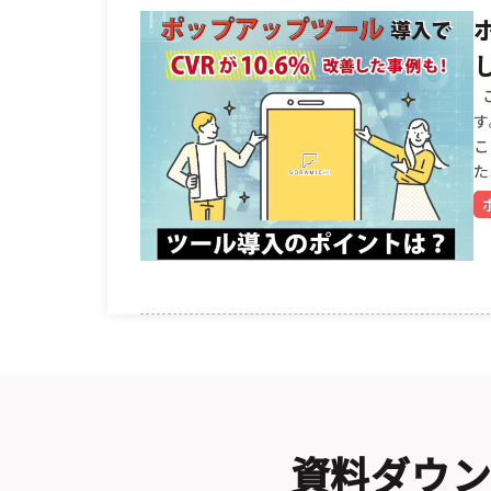
こ
す
こ
た
資料ダウ