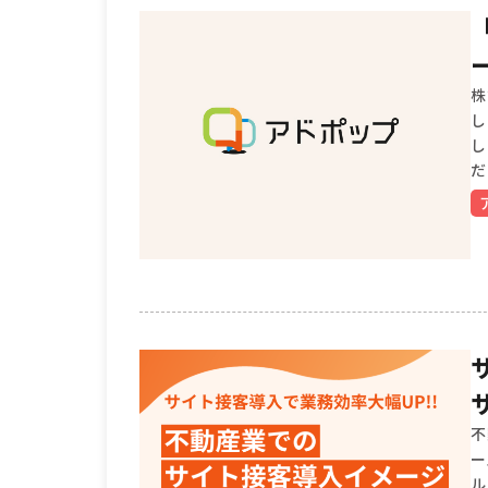
株
し
し
だ
不
ー
ル