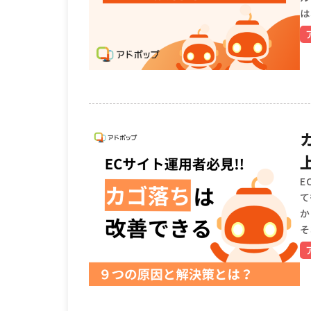
は
E
て
か
そ